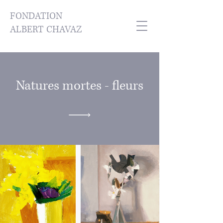
FONDATION
ALBERT CHAVAZ
Natures mortes - fleurs
Retour aux huiles